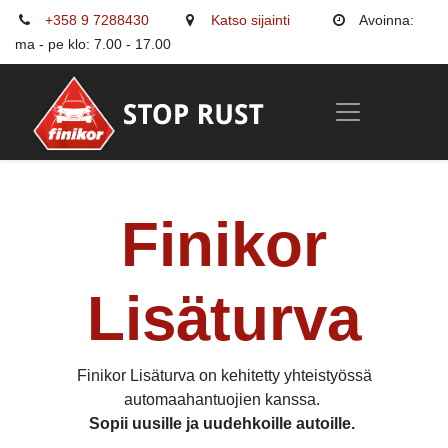
+358 9 7288430
Katso sijainti
Avoinna:
ma - pe klo: 7.00 - 17.00
Finikor
Lisäturva
Finikor Lisäturva on kehitetty yhteistyössä
automaahantuojien kanssa.
Sopii uusille ja uudehkoille autoille.