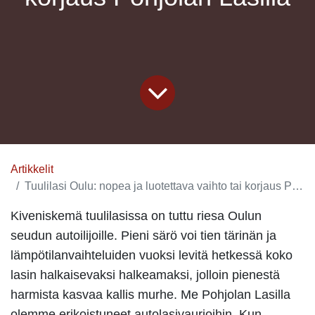
Artikkelit
Tuulilasi Oulu: nopea ja luotettava vaihto tai korjaus Pohjolan Lasilla
Kiveniskemä tuulilasissa on tuttu riesa Oulun
seudun autoilijoille. Pieni särö voi tien tärinän ja
lämpötilanvaihteluiden vuoksi levitä hetkessä koko
lasin halkaisevaksi halkeamaksi, jolloin pienestä
harmista kasvaa kallis murhe. Me Pohjolan Lasilla
olemme erikoistuneet autolasivaurioihin. Kun