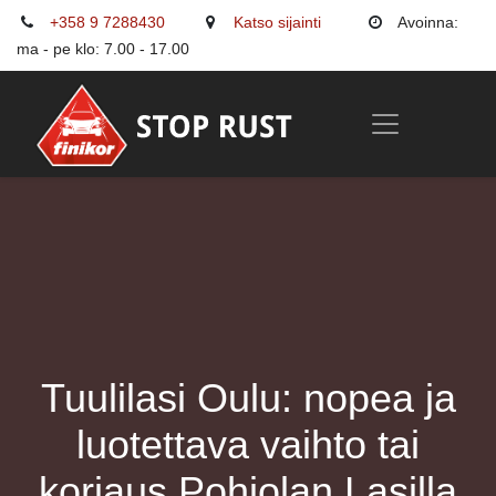
+358 9 7288430
Katso sijainti
Avoinna:
ma - pe klo: 7.00 - 17.00
Tuulilasi Oulu: nopea ja
luotettava vaihto tai
korjaus Pohjolan Lasilla